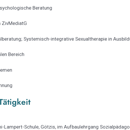
Psychologische Beratung
h ZivMediatG
beratung; Systemisch-integrative Sexualtherapie in Ausbil
len Bereich
themen
ennung
Tätigkeit
hi-Lampert-Schule, Götzis, im Aufbaulehrgang Sozialpädagog