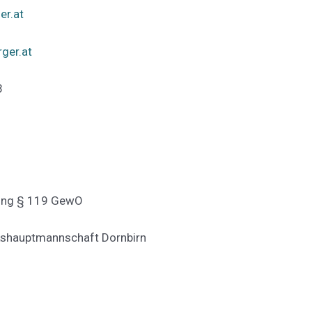
r.at
ger.at
3
ung § 119 GewO
kshauptmannschaft Dornbirn